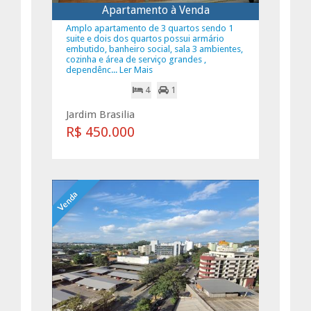
Apartamento à Venda
Amplo apartamento de 3 quartos sendo 1
suite e dois dos quartos possui armário
embutido, banheiro social, sala 3 ambientes,
cozinha e área de serviço grandes ,
dependênc... Ler Mais
4
1
Jardim Brasilia
R$ 450.000
Venda