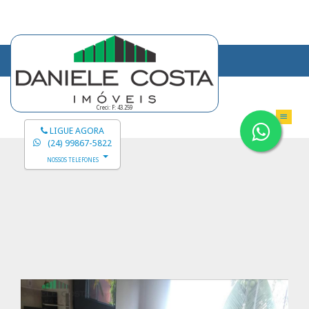
Creci: F: 43.259
LIGUE AGORA
(24) 99867-5822
NOSSOS TELEFONES