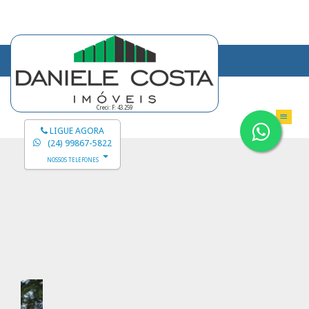
Creci: F: 43.259
LIGUE AGORA
(24) 99867-5822
NOSSOS TELEFONES