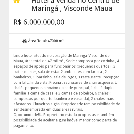
Hotel à Venda no Centro de
Maringá , Visconde Maua
R$ 6.000.000,00
Área Total:
47000 m²
Lindo hotel situado no coração de Maringá-Visconde de
Maua, área total de 47 mil m² , Sede composta por cozinha , 4
espaços de apoio para funcionários (pequenos quartos) , 3
suítes master, sala de estar 2 ambientes com lareira , 2
banheiros, 1, barzinho, sala de jogos, 1 restaurante , recepção
com loft., linda vista. Piscina , sauna,área de churrasqueira, 2
chalés pequenos embaixo da sede principal, 1 chalé duplo
família( 1 cama de casal e 3 camas de solteiro), 6 chalés (
compostos por quarto, banheiro e varanda), 2 chalés mais
afastados. Chuveiros a gás. Propriedade tem possibilidade de
ser desmembrada em duas áreas rurais.
Oportunidade!!!!!!Proprietario estuda propostas e também
possibilidade de aceitar algum imóvel menor como parte de
pagamento.