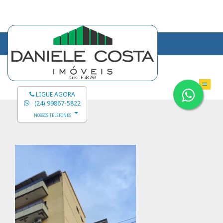
Creci: F: 43.259
LIGUE AGORA
(24) 99867-5822
NOSSOS TELEFONES