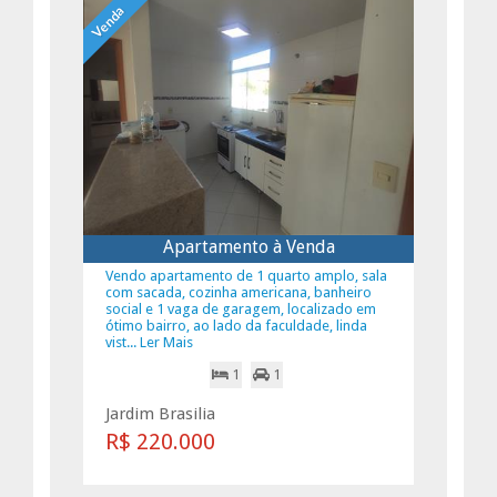
Venda
Apartamento à Venda
Vendo apartamento de 1 quarto amplo, sala
com sacada, cozinha americana, banheiro
social e 1 vaga de garagem, localizado em
ótimo bairro, ao lado da faculdade, linda
vist... Ler Mais
1
1
Jardim Brasilia
R$ 220.000